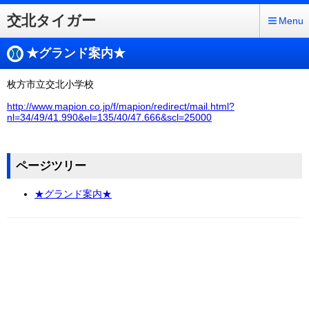
交北タイガー
Menu
★グランド案内★
枚方市立交北小学校
http://www.mapion.co.jp/f/mapion/redirect/mail.html?
nl=34/49/41.990&el=135/40/47.666&scl=25000
ページツリー
★グランド案内★