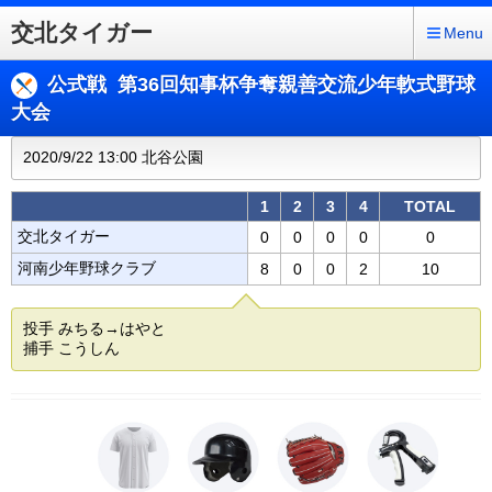
交北タイガー
Menu
公式戦 第36回知事杯争奪親善交流少年軟式野球
大会
2020/9/22 13:00 北谷公園
1
2
3
4
TOTAL
交北タイガー
0
0
0
0
0
河南少年野球クラブ
8
0
0
2
10
投手 みちる→はやと
捕手 こうしん